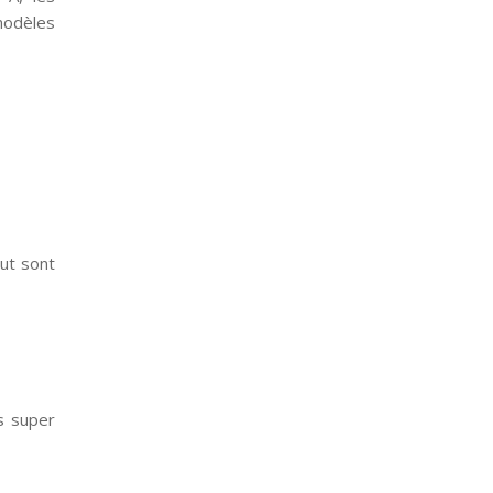
 modèles
aut sont
s super