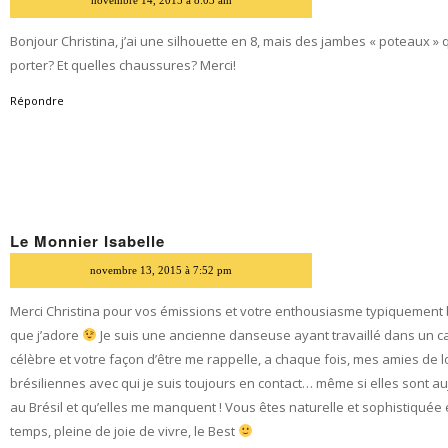
Bonjour Christina, j’ai une silhouette en 8, mais des jambes « poteaux »
porter? Et quelles chaussures? Merci!
Répondre
Le Monnier Isabelle
dit
novembre 13, 2015 à 7:52 pm
Merci Christina pour vos émissions et votre enthousiasme typiquement 
que j’adore
Je suis une ancienne danseuse ayant travaillé dans un c
célèbre et votre façon d’être me rappelle, a chaque fois, mes amies de 
brésiliennes avec qui je suis toujours en contact… même si elles sont au
au Brésil et qu’elles me manquent ! Vous êtes naturelle et sophistiqué
temps, pleine de joie de vivre, le Best