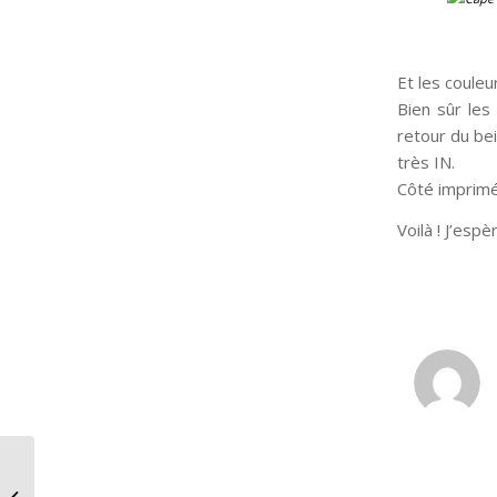
Et les couleu
Bien sûr les
retour du bei
très IN.
Côté imprimé
Voilà ! J’esp
:
Quelle est ma morphologie?