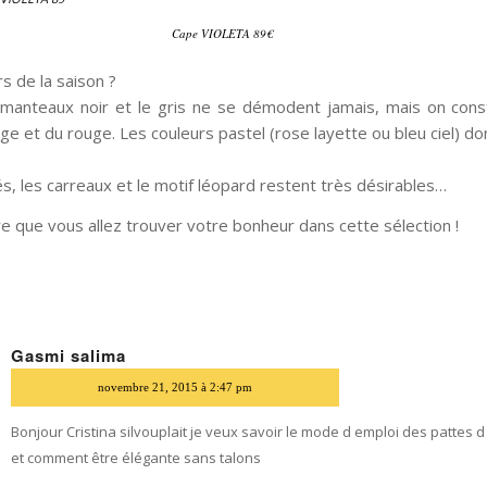
Cape VIOLETA 89€
rs de la saison ?
 manteaux noir et le gris ne se démodent jamais, mais on cons
ge et du rouge. Les couleurs pastel (rose layette ou bleu ciel) do
s, les carreaux et le motif léopard restent très désirables…
ère que vous allez trouver votre bonheur dans cette sélection !
Gasmi salima
dit
novembre 21, 2015 à 2:47 pm
Bonjour Cristina silvouplait je veux savoir le mode d emploi des pattes 
et comment être élégante sans talons