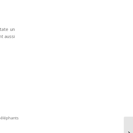
tate un
nt aussi
d éléphants
Le