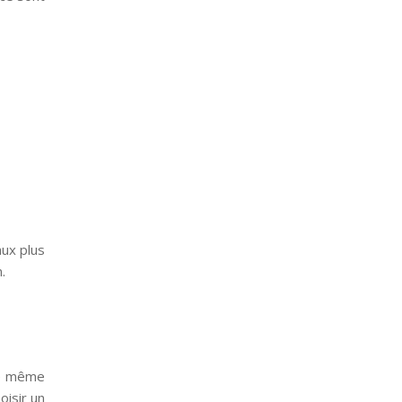
ux plus
.
le même
oisir un