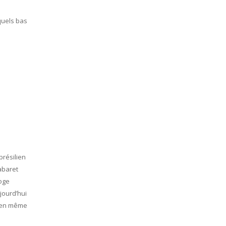
 quels bas
brésilien
abaret
loge
jourd’hui
e en même