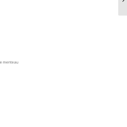
év
 de menteau