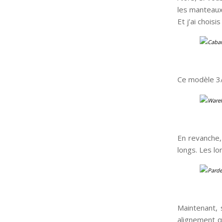
les manteaux 
Et j’ai chois
Ce modèle 3/
En revanche,
longs. Les l
Maintenant, 
alignement q