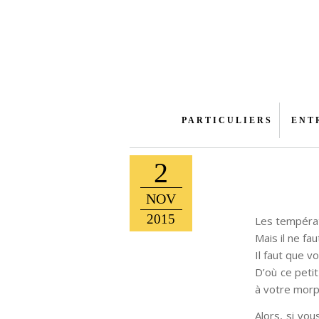
PARTICULIERS
ENT
2
NOV
2015
Les températ
Mais il ne fau
Il faut que v
D’où ce peti
à votre morp
Alors, si vo