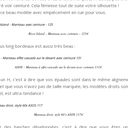
é voir ceinturé. Cela féminise tout de suite votre silhouette !
vé ce beau modèle avec empiècement en cuir pour vous.
River Island – Manteau avec ceinture – 125€
us long bordeaux est aussi très beau :
ASOS – Manteau à effet cascade sur le devant avec ceinture 131€
 un H, c’est à dire que vos épaules sont dans le même alignem
et que vous n’avez pas de taille marquée, les modèles droits sont
el, est ultra-tendance !
Manteau droit, style 60’s ASOS 117€
z des hanches développées, c’est à dire que vous êtes un