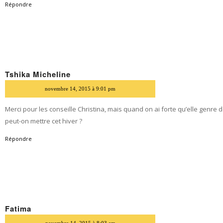
Répondre
Tshika Micheline
dit
novembre 14, 2015 à 9:01 pm
Merci pour les conseille Christina, mais quand on ai forte qu’elle genre
peut-on mettre cet hiver ?
Répondre
Fatima
dit
novembre 14, 2015 à 8:03 am