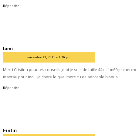
Répondre
lami
dit
novembre 13, 2015 à 1:36 pm
Merci Cristina pour tes conseils ,moi je suis de taille 44 et 1m60 je cherc
mantau pour moi , je choisi le quel merci tu es adorable bisous
Répondre
Fintin