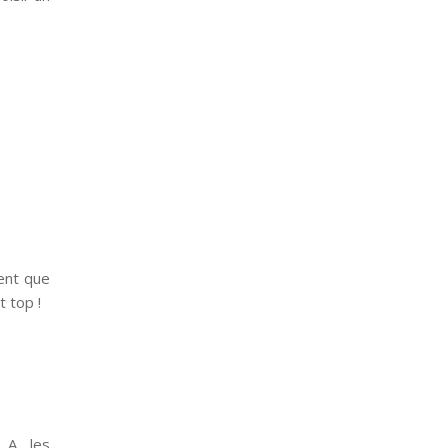
ent que
 top !
 A, les