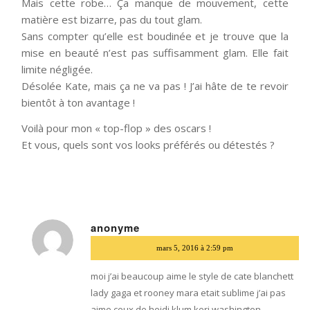
Mais cette robe… Ça manque de mouvement, cette
matière est bizarre, pas du tout glam.
Sans compter qu’elle est boudinée et je trouve que la
mise en beauté n’est pas suffisamment glam. Elle fait
limite négligée.
Désolée Kate, mais ça ne va pas ! J’ai hâte de te revoir
bientôt à ton avantage !
Voilà pour mon « top-flop » des oscars !
Et vous, quels sont vos looks préférés ou détestés ?
anonyme
dit
mars 5, 2016 à 2:59 pm
:
moi j’ai beaucoup aime le style de cate blanchett
lady gaga et rooney mara etait sublime j’ai pas
aime ceux de heidi klum keri washington