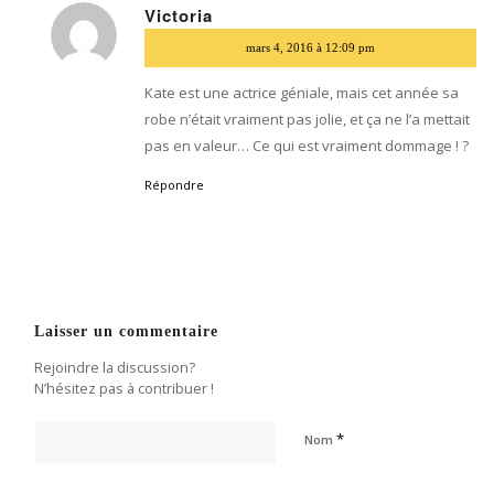
Victoria
dit
mars 4, 2016 à 12:09 pm
:
Kate est une actrice géniale, mais cet année sa
robe n’était vraiment pas jolie, et ça ne l’a mettait
pas en valeur… Ce qui est vraiment dommage ! ?
Répondre
Laisser un commentaire
Rejoindre la discussion?
N’hésitez pas à contribuer !
*
Nom