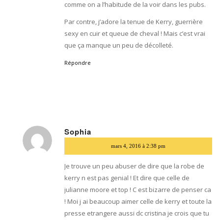
comme on a l’habitude de la voir dans les pubs.
Par contre, j’adore la tenue de Kerry, guerrière
sexy en cuir et queue de cheval ! Mais c’est vrai
que ça manque un peu de décolleté.
Répondre
Sophia
dit
mars 4, 2016 à 2:38 pm
:
Je trouve un peu abuser de dire que la robe de
kerry n est pas genial ! Et dire que celle de
julianne moore et top ! C est bizarre de penser ca
! Moi j ai beaucoup aimer celle de kerry et toute la
presse etrangere aussi dc cristina je crois que tu