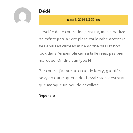
Dédé
dit
mars 4, 2016 à 2:33 pm
:
Désolée de te contredire, Cristina, mais Charlize
ne mérite pas la 1ere place car la robe accentue
ses épaules carrées et ne donne pas un bon
look dans l’ensemble car sa taille n’est pas bien
marquée. On dirait un type H.
Par contre, j’adore la tenue de Kerry, guerrière
sexy en cuir et queue de cheval ! Mais c’est vrai
que manque un peu de décolleté.
Répondre