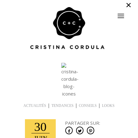
|
|
|
ACTUALITÉS
TENDANCES
CONSEILS
LOOKS
30
PARTAGER SUR: