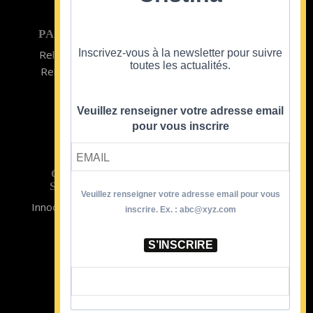
PARTICULIER
ENTREPRISE
Inscrivez-vous à la newsletter pour suivre
Relooking homme
Team Building
toutes les actualités.
Relooking femme
ENTREPRISE
Formations
Veuillez renseigner votre adresse email
pour vous inscrire
CRISTINA
SOUTIENT
Veuillez renseigner votre adresse email pour vous
Innocence en Danger
Contact
inscrire. Ex. : abc@xyz.com
Aides
Newsletter
Sidaction
Blog
S’INSCRIRE
CGV Formations
CGV Prestations
Mentions