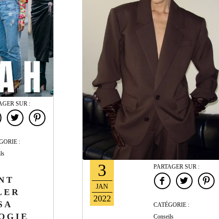
AGER SUR :
GORIE :
ls
3
PARTAGER SUR :
NT
JAN
LER
2022
SA
CATÉGORIE :
OGIE
Conseils