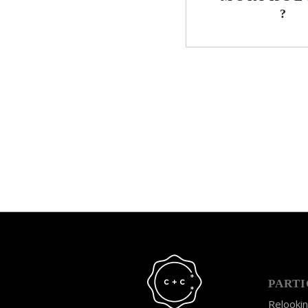
?
PARTI
Relooki