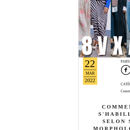
22
PART
MAR
2022
CATÉ
Consei
COMME
S'HABIL
SELON 
MORPHOL