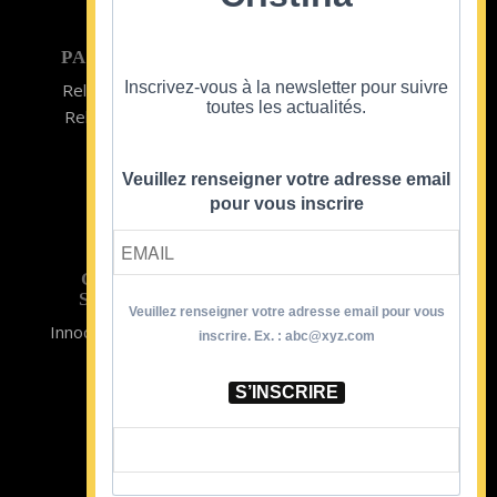
PARTICULIER
ENTREPRISE
Inscrivez-vous à la newsletter pour suivre
Relooking homme
Team Building
toutes les actualités.
Relooking femme
ENTREPRISE
Formations
Veuillez renseigner votre adresse email
pour vous inscrire
CRISTINA
SOUTIENT
Veuillez renseigner votre adresse email pour vous
Innocence en Danger
Contact
inscrire. Ex. : abc@xyz.com
Aides
Newsletter
Sidaction
Blog
S’INSCRIRE
CGV Formations
CGV Prestations
Mentions