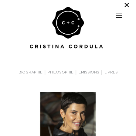
|
|
|
BIOGRAPHIE
PHILOSOPHIE
EMISSIONS
LIVRES