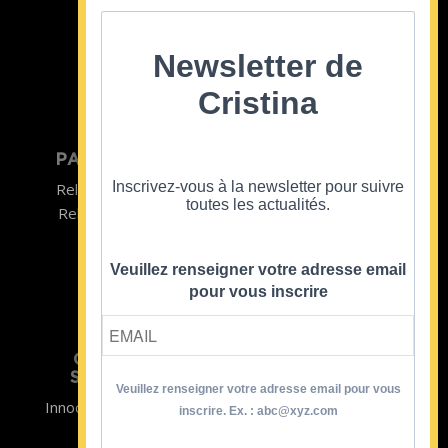
Cristina Cordula
©2022
Newsletter de
Cristina
PARTICULIER
ENTREPRISE
Inscrivez-vous à la newsletter pour suivre
Relooking homme
Team Building
toutes les actualités.
Relooking femme
ENTREPRISE
Formations
Veuillez renseigner votre adresse email
pour vous inscrire
CRISTINA
SOUTIENT
Veuillez renseigner votre adresse email pour vous
Innocence en Danger
Contact
inscrire. Ex. : abc@xyz.com
Aides
Newsletter