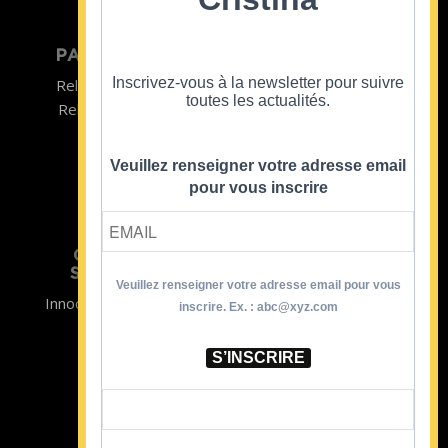
PARTICULIER
ENTREPRISE
Inscrivez-vous à la newsletter pour suivre
Relooking homme
Team Building
toutes les actualités.
Relooking femme
ENTREPRISE
Formations
Veuillez renseigner votre adresse email
pour vous inscrire
CRISTINA
SOUTIENT
Veuillez renseigner votre adresse email pour vous
Innocence en Danger
Contact
inscrire. Ex. : abc@xyz.com
Aides
Newsletter
Sidaction
Blog
S’INSCRIRE
CGV Formations
CGV Prestations
Mentions