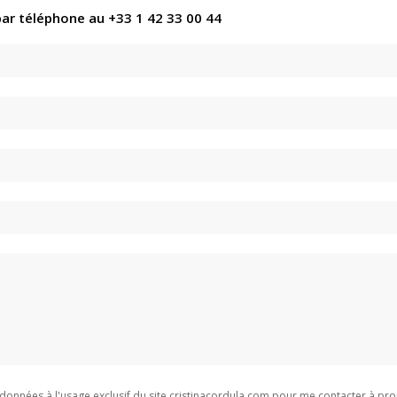
par téléphone au +33 1 42 33 00 44
es données à l'usage exclusif du site cristinacordula.com pour me contacter à