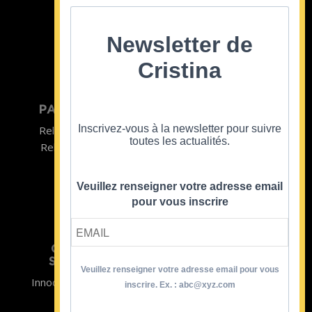
Cristina Cordula
©2022
Newsletter de
Cristina
PARTICULIER
ENTREPRISE
Inscrivez-vous à la newsletter pour suivre
Relooking homme
Team Building
toutes les actualités.
Relooking femme
ENTREPRISE
Formations
Veuillez renseigner votre adresse email
pour vous inscrire
CRISTINA
SOUTIENT
Veuillez renseigner votre adresse email pour vous
Innocence en Danger
Contact
inscrire. Ex. : abc@xyz.com
Aides
Newsletter