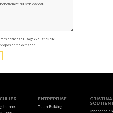
e mes données à l'usage exclusif du site
 à propos de ma demande
CULIER
ENTREPRISE
CRISTINA
SOUTIEN
ng homme
Team Building
Innocence e
ng femme