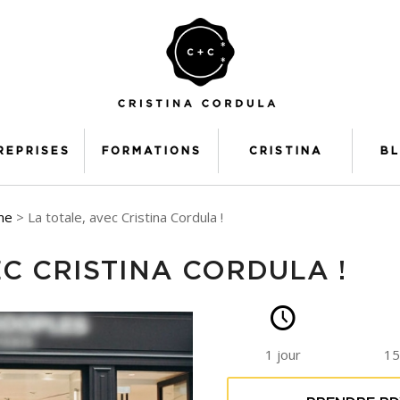
REPRISES
FORMATIONS
CRISTINA
B
me
> La totale, avec Cristina Cordula !
EC CRISTINA CORDULA !
1 jour
15