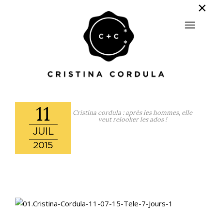
11
Cristina cordula : après les hommes, elle
veut relooker les ados !
JUIL
2015