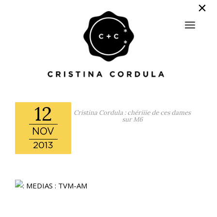
12
Cristina Cordula : chériiie de ces dames
sur M6
NOV
2013