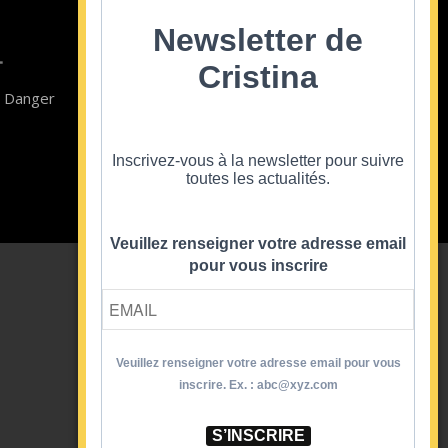
Newsletter de
Contact
St
Cristina
T
Newsletter
so
n Danger
Blog
CGV Formations
CGV Prestations
Inscrivez-vous à la newsletter pour suivre
Mentions
toutes les actualités.
Veuillez renseigner votre adresse email
pour vous inscrire
Veuillez renseigner votre adresse email pour vous
inscrire. Ex. : abc@xyz.com
S’INSCRIRE