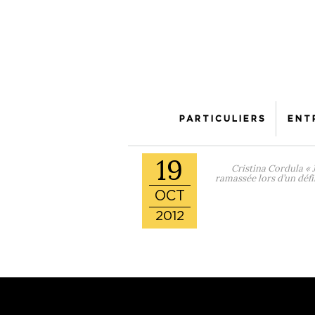
PARTICULIERS
ENT
19
Cristina Cordula « 
ramassée lors d’un déf
OCT
2012