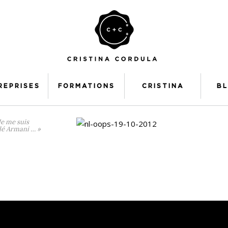
REPRISES
FORMATIONS
CRISTINA
B
Je me suis
ilé Armani … »