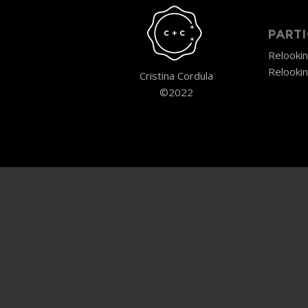
PARTI
Le phénomène Cristina Cordula
décrypté
Relooki
Relooki
Cristina Cordula
©2022