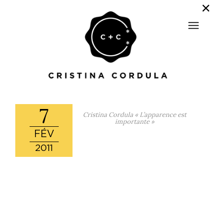
7
Cristina Cordula « L’apparence est
importante »
FÉV
2011