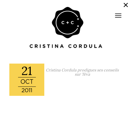
21
Cristina Cordula prodigues ses conseils
sur Téva
OCT
2011