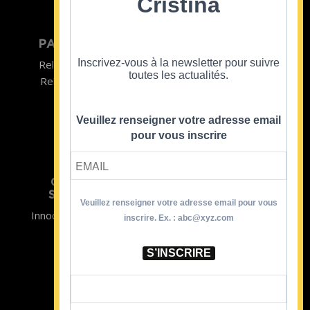
Cristina
PARTICULIER
ENTREPRISE
Inscrivez-vous à la newsletter pour suivre
Relooking homme
Team Building
toutes les actualités.
Relooking femme
ENTREPRISE
Formations
Veuillez renseigner votre adresse email
pour vous inscrire
CRISTINA
SOUTIENT
Veuillez renseigner votre adresse email pour vous
Innocence en Danger
Contact
inscrire. Ex. : abc@xyz.com
Aides
Newsletter
Sidaction
Blog
S’INSCRIRE
CGV Formations
CGV Prestations
Mentions