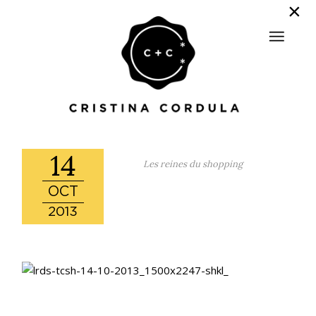
14
Les reines du shopping
OCT
2013