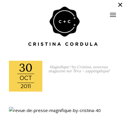
30
Magnifique ! by Cristina, nouveau
magazine sur Téva – zappingdupaf
OCT
2011