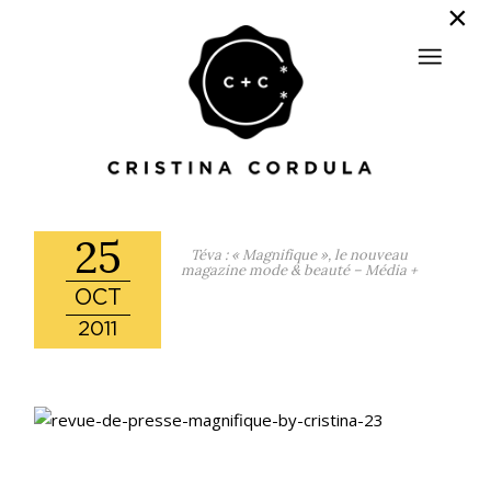
25
Téva : « Magnifique », le nouveau
magazine mode & beauté – Média +
OCT
2011