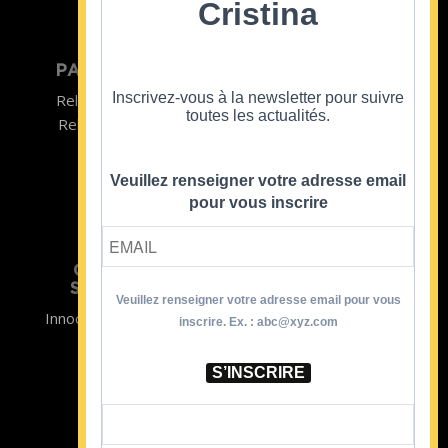
Cristina
PARTICULIER
ENTREPRISE
Inscrivez-vous à la newsletter pour suivre
Relooking homme
Team Building
toutes les actualités.
Relooking femme
ENTREPRISE
Formations
Veuillez renseigner votre adresse email
pour vous inscrire
CRISTINA
SOUTIENT
Veuillez renseigner votre adresse email pour vous
Innocence en Danger
Contact
inscrire. Ex. : abc@xyz.com
Aides
Newsletter
Sidaction
Blog
S’INSCRIRE
CGV Formations
CGV Prestations
Mentions