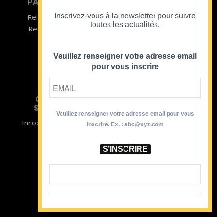
PARTICULIER
ENTREPRISE
Inscrivez-vous à la newsletter pour suivre
Relooking homme
Team Building
toutes les actualités.
Relooking femme
ENTREPRISE
Formations
Veuillez renseigner votre adresse email
pour vous inscrire
CRISTINA
SOUTIENT
Veuillez renseigner votre adresse email pour vous
Innocence en Danger
Contact
inscrire. Ex. : abc@xyz.com
Aides
Newsletter
Sidaction
Blog
S’INSCRIRE
CGV Formations
CGV Prestations
Mentions