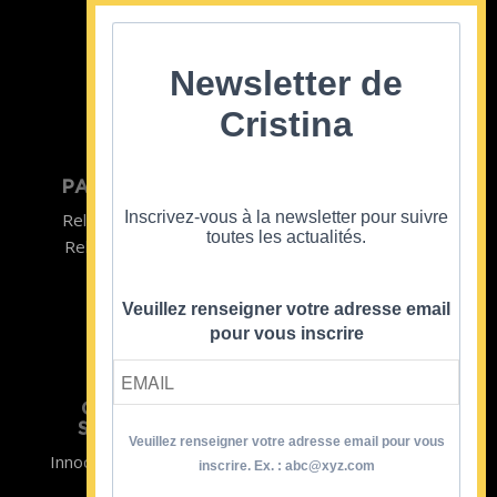
Cristina Cordula
©2022
Newsletter de
Cristina
PARTICULIER
ENTREPRISE
Inscrivez-vous à la newsletter pour suivre
Relooking homme
Team Building
toutes les actualités.
Relooking femme
ENTREPRISE
Formations
Veuillez renseigner votre adresse email
pour vous inscrire
CRISTINA
SOUTIENT
Veuillez renseigner votre adresse email pour vous
Innocence en Danger
Contact
inscrire. Ex. : abc@xyz.com
Aides
Newsletter