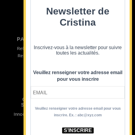
©2022
Newsletter de
Cristina
PARTICULIER
ENTREPRISE
Inscrivez-vous à la newsletter pour suivre
Relooking homme
Team Building
toutes les actualités.
Relooking femme
ENTREPRISE
Formations
Veuillez renseigner votre adresse email
pour vous inscrire
CRISTINA
SOUTIENT
Veuillez renseigner votre adresse email pour vous
Innocence en Danger
Contact
inscrire. Ex. : abc@xyz.com
Aides
Newsletter
Sidaction
Blog
S’INSCRIRE