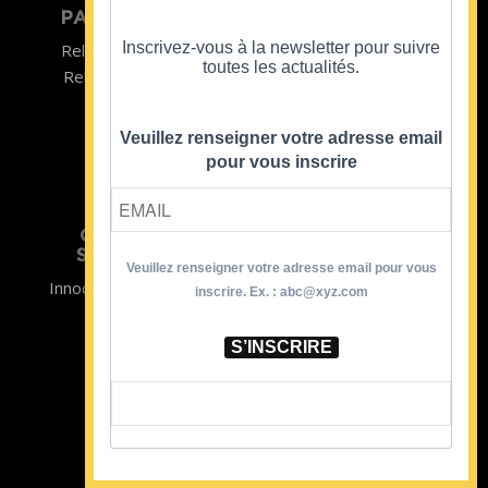
PARTICULIER
ENTREPRISE
Inscrivez-vous à la newsletter pour suivre
Relooking homme
Team Building
toutes les actualités.
Relooking femme
ENTREPRISE
Formations
Veuillez renseigner votre adresse email
pour vous inscrire
CRISTINA
SOUTIENT
Veuillez renseigner votre adresse email pour vous
Innocence en Danger
Contact
inscrire. Ex. : abc@xyz.com
Aides
Newsletter
Sidaction
Blog
S’INSCRIRE
CGV Formations
CGV Prestations
Mentions