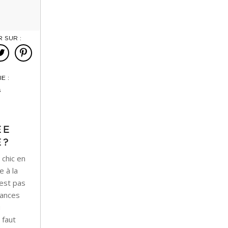
 SUR :
E :
s
T
ÉE
E?
 chic en
 à la
n’est pas
cances
u
 faut