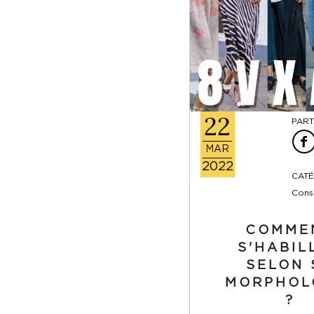
22
PART
MAR
2022
CATÉ
Cons
COMME
S'HABIL
SELON 
MORPHOL
?