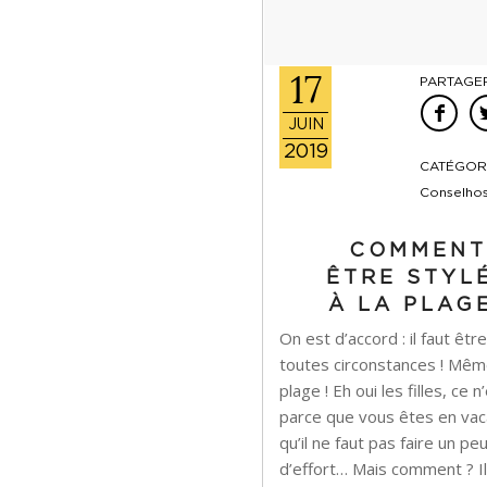
17
PARTAGER
JUIN
2019
CATÉGORI
Conselho
COMMEN
ÊTRE STYL
À LA PLAG
On est d’accord : il faut être
toutes circonstances ! Même
plage ! Eh oui les filles, ce 
parce que vous êtes en va
qu’il ne faut pas faire un pe
d’effort… Mais comment ? Il