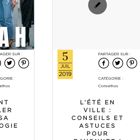
5
AGER SUR :
PARTAGER SUR :
JUIL
2019
GORIE :
CATÉGORIE :
elhos
Conselhos
NT
L’ÉTÉ EN
LER
VILLE :
SA
CONSEILS ET
OGIE
ASTUCES
POUR