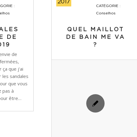
2017
GORIE :
CATÉGORIE :
elhos
Conselhos
ALES
QUEL MAILLOT
E DE
DE BAIN ME VA
019
?
 envie de
 fermées,
 ça que j'ai
 les sandales
pour que vous
z pas à
pour être…