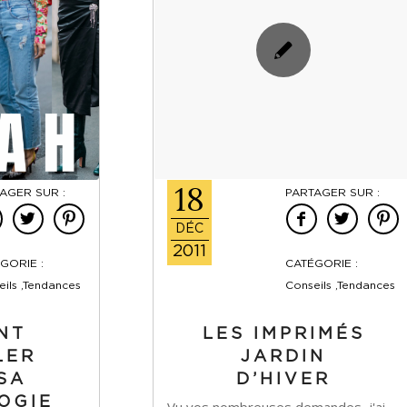
18
AGER SUR :
PARTAGER SUR :
DÉC
2011
GORIE :
CATÉGORIE :
ils ,Tendances
Conseils ,Tendances
NT
LES IMPRIMÉS
LER
JARDIN
SA
D’HIVER
OGIE