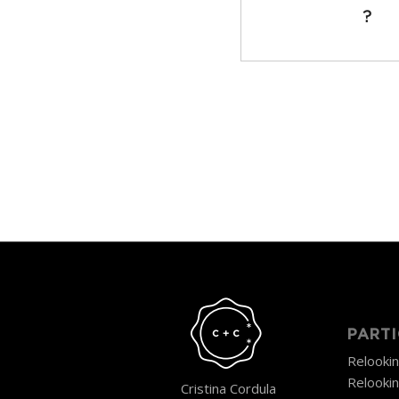
?
PARTI
Relooki
Relooki
Cristina Cordula