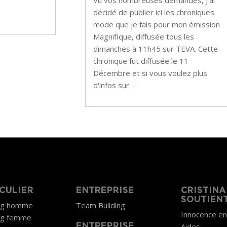
Vu vos nombreuses demandes, j'ai
décidé de publier ici les chroniques
mode que je fais pour mon émission
Magnifique, diffusée tous les
dimanches à 11h45 sur TEVA. Cette
chronique fut diffusée le 11
Décembre et si vous voulez plus
d'infos sur…
CULIER
ENTREPRISE
CRISTINA
SOUTIEN
ng homme
Team Building
Innocence e
ng femme
Aides
ENTREPRISE