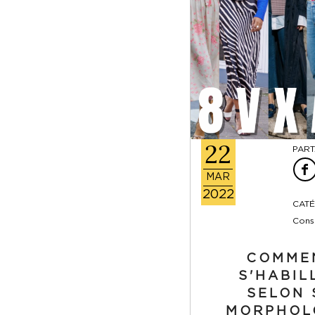
22
PART
MAR
2022
CATÉ
Conse
COMME
S'HABIL
SELON 
MORPHOL