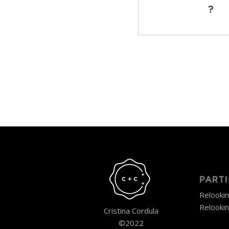
?
PARTI
Relooki
Relooki
Cristina Cordula
©2022