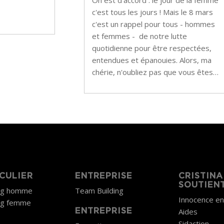
On est d'accord : le jour de la femme
c'est tous les jours ! Mais le 8 mars
c'est un rappel pour tous - hommes
et femmes - de notre lutte
quotidienne pour être respectées,
entendues et épanouies. Alors, ma
chérie, n'oubliez pas que vous êtes…
CULIER
ENTREPRISE
CRISTINA
SOUTIEN
ng homme
Team Building
Innocence e
ng femme
Aides
ENTREPRISE
Sidaction