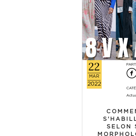
22
PART
MAR
2022
CATÉ
Actua
COMME
S'HABIL
SELON 
MORPHOL