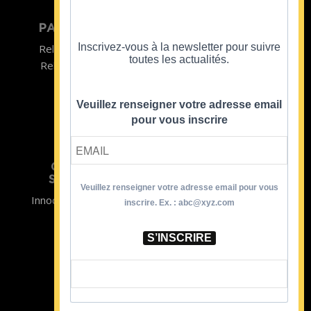
PARTICULIER
ENTREPRISE
Inscrivez-vous à la newsletter pour suivre
Relooking homme
Team Building
toutes les actualités.
Relooking femme
ENTREPRISE
Formations
Veuillez renseigner votre adresse email
pour vous inscrire
CRISTINA
SOUTIENT
Veuillez renseigner votre adresse email pour vous
Innocence en Danger
Contact
inscrire. Ex. : abc@xyz.com
Aides
Newsletter
Sidaction
Blog
S’INSCRIRE
CGV Formations
CGV Prestations
Mentions