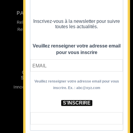
PARTICULIER
ENTREPRISE
Inscrivez-vous à la newsletter pour suivre
Relooking homme
Team Building
toutes les actualités.
Relooking femme
ENTREPRISE
Formations
Veuillez renseigner votre adresse email
pour vous inscrire
CRISTINA
SOUTIENT
Veuillez renseigner votre adresse email pour vous
Innocence en Danger
Contact
inscrire. Ex. : abc@xyz.com
Aides
Newsletter
Sidaction
Blog
S’INSCRIRE
CGV Formations
CGV Prestations
Mentions