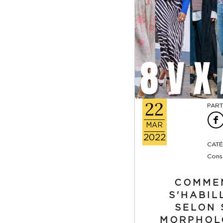
22
PART
MAR
2022
CATÉ
Conse
COMME
S'HABIL
SELON 
MORPHOL