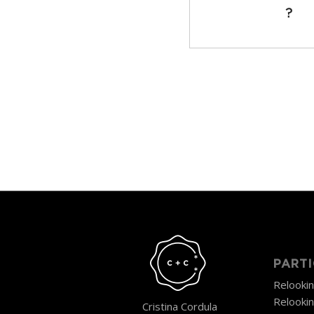
?
PARTI
Relooki
Relooki
Cristina Cordula