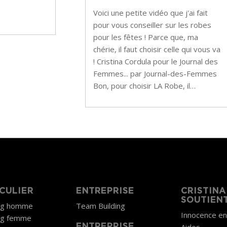
Voici une petite vidéo que j'ai fait
pour vous conseiller sur les robes
pour les fêtes ! Parce que, ma
chérie, il faut choisir celle qui vous va
! Cristina Cordula pour le Journal des
Femmes... par Journal-des-Femmes
Bon, pour choisir LA Robe, il…
CULIER
ENTREPRISE
CRISTINA
SOUTIEN
ng homme
Team Building
Innocence e
ng femme
ENTREPRISE