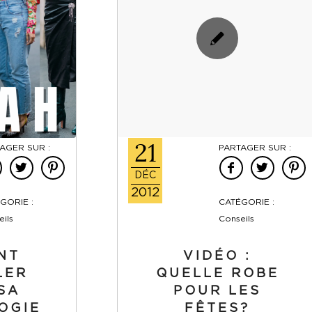
21
AGER SUR :
PARTAGER SUR :
DÉC
2012
GORIE :
CATÉGORIE :
ils
Conseils
NT
VIDÉO :
LER
QUELLE ROBE
SA
POUR LES
OGIE
FÊTES?