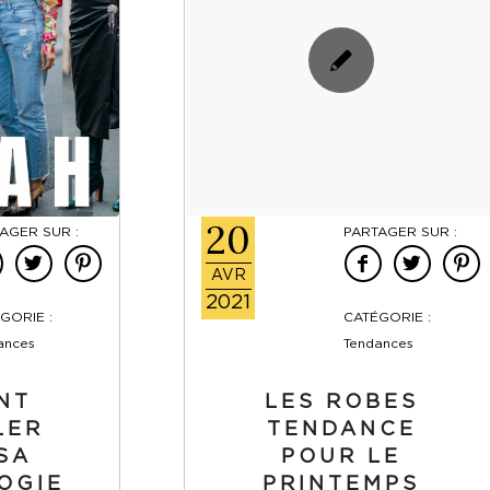
20
AGER SUR :
PARTAGER SUR :
AVR
2021
GORIE :
CATÉGORIE :
ances
Tendances
NT
LES ROBES
LER
TENDANCE
SA
POUR LE
OGIE
PRINTEMPS