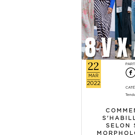
22
PART
MAR
2022
CATÉ
Tend
COMME
S'HABIL
SELON 
MORPHOL