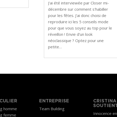
J'ai été interviewée par Closer mi-
décembre sur comment s'habiller
pour les fêtes. J'ai donc choisi de
reproduire ici les 5 conseils mode
pour que vous soyez au top pour le
réveillon ! Envie d'un look
néoclassique ? Optez pour une
petite…
CULIER
ENTREPRISE
CRISTINA
SOUTIEN
ng homme
Team Building
Innocence e
ng femme