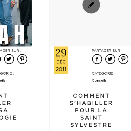
29
AGER SUR :
PARTAGER SUR :
DÉC
2011
GORIE :
CATÉGORIE :
ils
Conseils
NT
COMMENT
LER
S'HABILLER
SA
POUR LA
OGIE
SAINT
SYLVESTRE