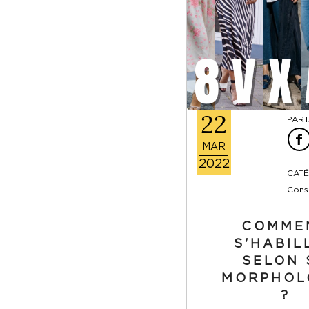
22
PART
MAR
2022
CATÉ
Conse
COMME
S'HABIL
SELON 
MORPHOL
?