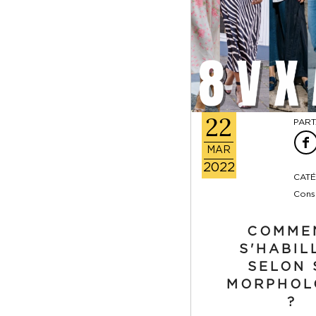
22
PART
MAR
2022
CATÉ
Conse
COMME
S'HABIL
SELON 
MORPHOL
?