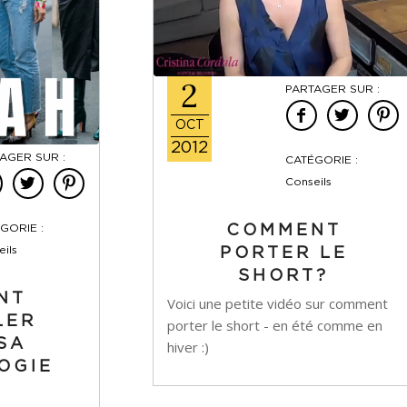
2
PARTAGER SUR :
OCT
2012
AGER SUR :
CATÉGORIE :
Conseils
COMMENT
GORIE :
ils
PORTER LE
SHORT?
NT
Voici une petite vidéo sur comment
LER
porter le short - en été comme en
SA
hiver :)
OGIE