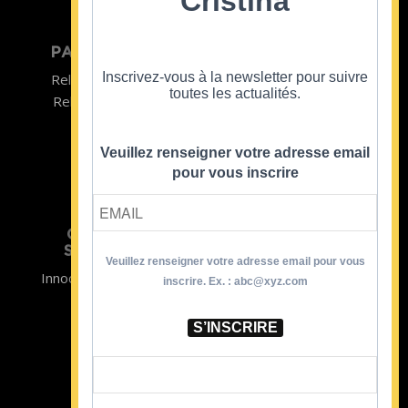
Cristina
PARTICULIER
ENTREPRISE
Inscrivez-vous à la newsletter pour suivre
Relooking homme
Team Building
toutes les actualités.
Relooking femme
ENTREPRISE
Formations
Veuillez renseigner votre adresse email
pour vous inscrire
CRISTINA
SOUTIENT
Veuillez renseigner votre adresse email pour vous
Innocence en Danger
Contact
inscrire. Ex. : abc@xyz.com
Aides
Newsletter
Sidaction
Blog
S’INSCRIRE
CGV Formations
CGV Prestations
Mentions