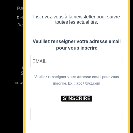
PARTICULIER
ENTREPRISE
Inscrivez-vous à la newsletter pour suivre
Relooking homme
Team Building
toutes les actualités.
Relooking femme
ENTREPRISE
Formations
Veuillez renseigner votre adresse email
pour vous inscrire
CRISTINA
SOUTIENT
Veuillez renseigner votre adresse email pour vous
Innocence en Danger
Contact
inscrire. Ex. : abc@xyz.com
Aides
Newsletter
Sidaction
Blog
S’INSCRIRE
CGV Formations
CGV Prestations
Mentions