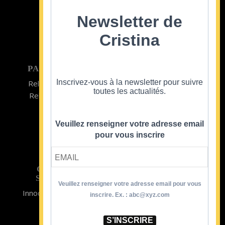
©2022
Newsletter de
Cristina
PARTICULIER
ENTREPRISE
Inscrivez-vous à la newsletter pour suivre
Relooking homme
Team Building
toutes les actualités.
Relooking femme
ENTREPRISE
Formations
Veuillez renseigner votre adresse email
pour vous inscrire
CRISTINA
SOUTIENT
Veuillez renseigner votre adresse email pour vous
Innocence en Danger
Contact
inscrire. Ex. : abc@xyz.com
Aides
Newsletter
Sidaction
Blog
S’INSCRIRE