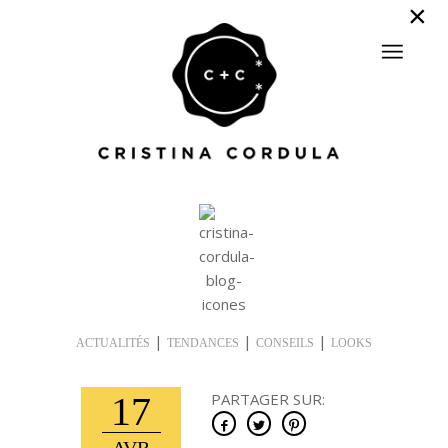
|
|
|
ACTUALITÉS
TENDANCES
CONSEILS
LOOKS
17
PARTAGER SUR: