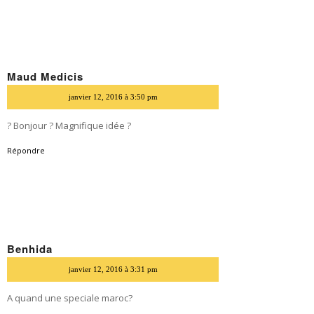
Maud Medicis
dit
janvier 12, 2016 à 3:50 pm
? Bonjour ? Magnifique idée ?
Répondre
Benhida
dit
janvier 12, 2016 à 3:31 pm
A quand une speciale maroc?