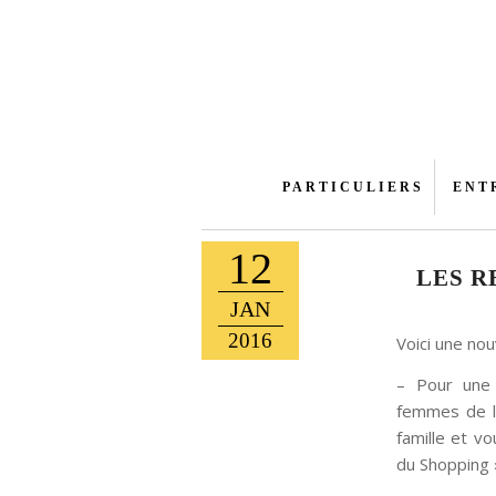
PARTICULIERS
ENT
12
LES R
JAN
2016
Voici une nou
– Pour une
femmes de l
famille et v
du Shopping »