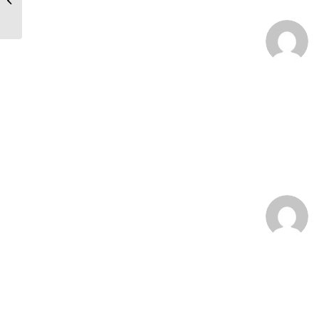
paillettes pour les fêtes
:
: