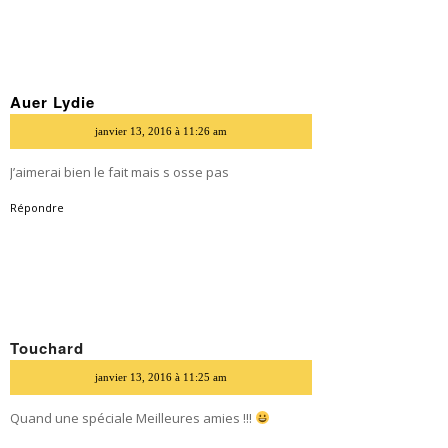
Auer Lydie
dit
janvier 13, 2016 à 11:26 am
J’aimerai bien le fait mais s osse pas
Répondre
Touchard
dit
janvier 13, 2016 à 11:25 am
Quand une spéciale Meilleures amies !!!