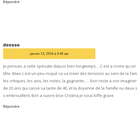
Répondre
deesse
dit
janvier 13, 2016 à 4:49 am
Je pensais a cette spéciale depuis bien longtemps….C est a croire qu on 
tête. Mais c est un peu risqué ca va creer des tensions au sein de la fam
les critiques, les avis, les notes, la gagnante….. bon reste a voir imaginer
de 20 ans qui casse sa tante de 40, et la doyenne de la famille ou deux 
s embrouillent. Bon a suivre bise Cristina je vous kiffe grave
Répondre