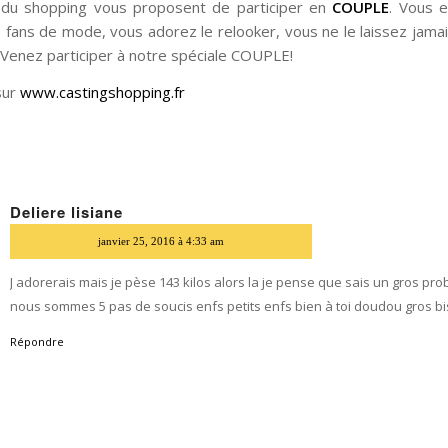
 du shopping vous proposent de participer en
COUPLE
. Vous e
s fans de mode, vous adorez le relooker, vous ne le laissez jamai
… Venez participer à notre spéciale COUPLE!
sur
www.castingshopping.fr
Deliere lisiane
dit
janvier 25, 2016 à 4:33 am
J adorerais mais je pèse 143 kilos alors la je pense que sais un gros pr
nous sommes 5 pas de soucis enfs petits enfs bien à toi doudou gros b
Répondre