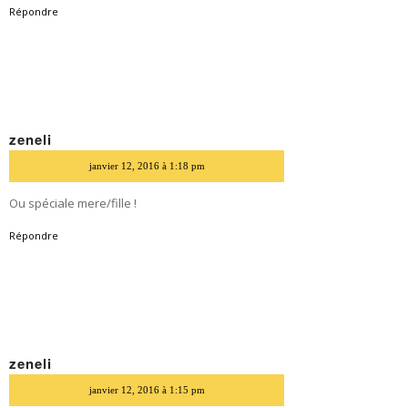
Répondre
zeneli
dit
janvier 12, 2016 à 1:18 pm
Ou spéciale mere/fille !
Répondre
zeneli
dit
janvier 12, 2016 à 1:15 pm