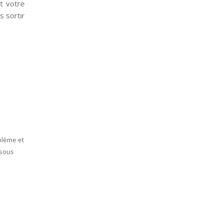
t votre
s sortir
oblème et
isous