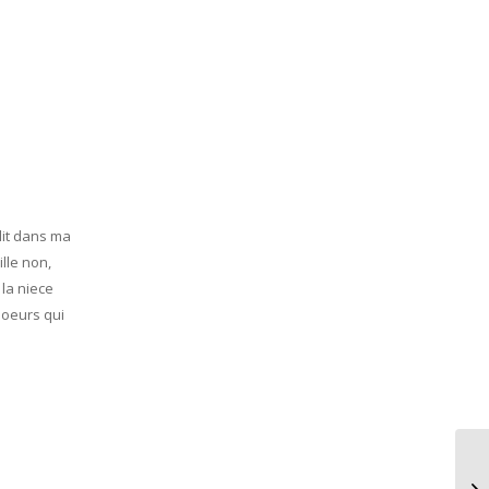
lit dans ma
ille non,
 la niece
soeurs qui
To