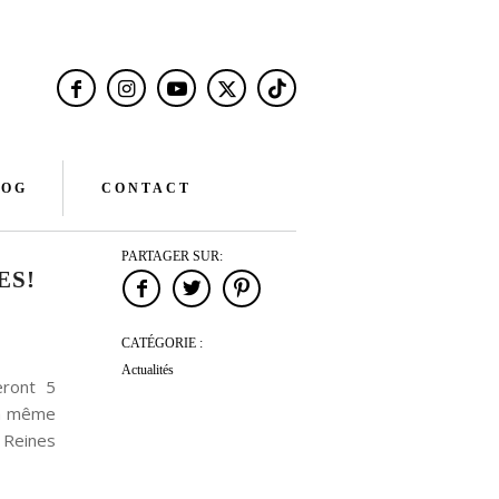
LOG
CONTACT
PARTAGER SUR:
ES!
CATÉGORIE :
Actualités
eront 5
la même
« Reines