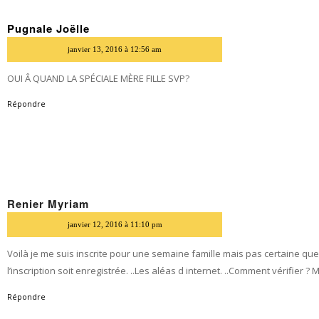
Pugnale Joëlle
dit
janvier 13, 2016 à 12:56 am
OUI Â QUAND LA SPÉCIALE MÈRE FILLE SVP?
Répondre
Renier Myriam
dit
janvier 12, 2016 à 11:10 pm
Voilà je me suis inscrite pour une semaine famille mais pas certaine qu
l’inscription soit enregistrée. ..Les aléas d internet. ..Comment vérifier ? Me
Répondre