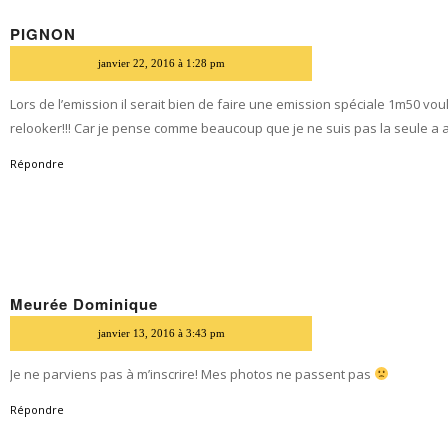
PIGNON
dit
janvier 22, 2016 à 1:28 pm
Lors de l’emission il serait bien de faire une emission spéciale 1m50 vou
relooker!!! Car je pense comme beaucoup que je ne suis pas la seule a a
Répondre
Meurée Dominique
dit
janvier 13, 2016 à 3:43 pm
Je ne parviens pas à m’inscrire! Mes photos ne passent pas
Répondre