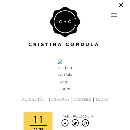
|
|
|
ACTUALITÉS
TENDANCES
CONSEILS
LOOKS
11
PARTAGER SUR: