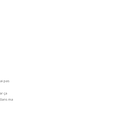
’ai pas
ar ça
x dans ma