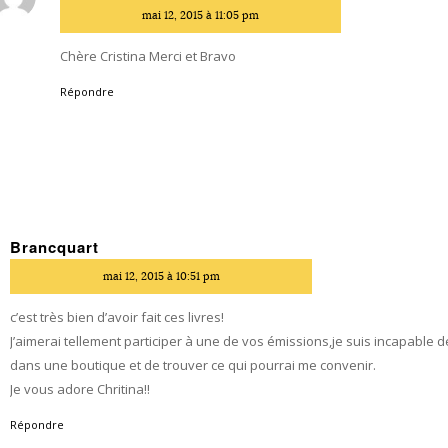
dit
mai 12, 2015 à 11:05 pm
Chère Cristina Merci et Bravo
Répondre
Brancquart
dit
mai 12, 2015 à 10:51 pm
c’est très bien d’avoir fait ces livres!
J’aimerai tellement participer à une de vos émissions,je suis incapable d
dans une boutique et de trouver ce qui pourrai me convenir.
Je vous adore Chritina!!
Répondre