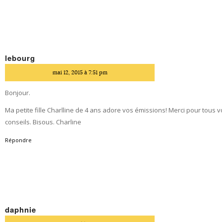
lebourg
dit
mai 12, 2015 à 7:51 pm
Bonjour.
Ma petite fille Charlline de 4 ans adore vos émissions! Merci pour tous 
conseils. Bisous. Charline
Répondre
daphnie
dit