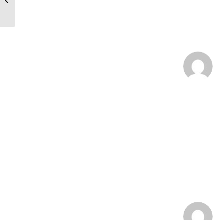
plates?
: