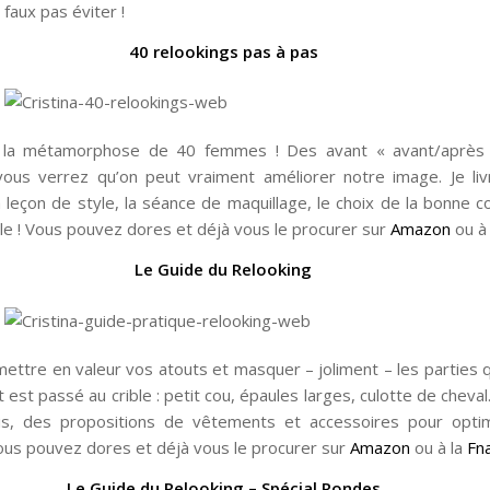
 faux pas éviter !
40 relookings pas à pas
 la métamorphose de 40 femmes ! Des avant « avant/après
vous verrez qu’on peut vraiment améliorer notre image. Je li
a leçon de style, la séance de maquillage, le choix de la bonne c
ale ! Vous pouvez dores et déjà vous le procurer sur
Amazon
ou à
Le Guide du Relooking
ettre en valeur vos atouts et masquer – joliment – les parties 
 est passé au crible : petit cou, épaules larges, culotte de cheva
is, des propositions de vêtements et accessoires pour optim
Vous pouvez dores et déjà vous le procurer sur
Amazon
ou à la
Fn
Le Guide du Relooking – Spécial Rondes