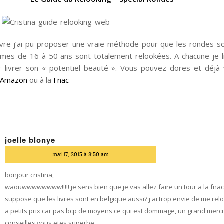
ivre j’ai pu proposer une vraie méthode pour que les rondes so
mes de 16 à 50 ans sont totalement relookées. A chacune je li
 livrer son « potentiel beauté ». Vous pouvez dores et déjà 
r
Amazon
ou à la
Fnac
joelle blonye
dit
mai 17, 2015 à 8:50 am
bonjour cristina,
waouwwwwwwww!!!!! je sens bien que je vas allez faire un tour a la fnac
suppose que les livres sont en belgique aussi? j ai trop envie de me rel
a petits prix car pas bcp de moyens ce qui est dommage, un grand merc
conseilles vous etes superbe …..