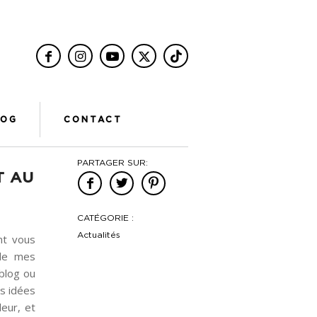
LOG
CONTACT
PARTAGER SUR:
T AU
CATÉGORIE :
Actualités
nt vous
 de mes
blog ou
es idées
eur, et