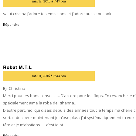
mai 12, 2015 à 7:47 pm
salut cristina j’adore tes emissions et j’adore aussi ton look
Répondre
Robat M.T.L
dit
mai 11, 2015 à 6:43 pm
Bjr Christina
Merci pour les bons conseils…. D’accord pour les flops. En revanche je n
spécialement aimé la robe de Rihanna…
D’autre part, moi qui disais depuis des années tout le temps ma chérie c
sortait du coeur maintenant je n’ose plus : j’ai systématiquement ta voi
tête et je m’abstiens….. c’est idiot….
Répondre