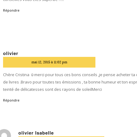
Répondre
olivier
dit
mai 12, 2015 à 11:02 pm
Chère Cristina ☺merci pour tous ces bons conseils ,je pense acheter ta c
de livres .Bravo pour toutes tes émissions , ta bonne humeur et ton esprit
teinté de délicatesses sont des rayons de soleilMerci
Répondre
olivier Isabelle