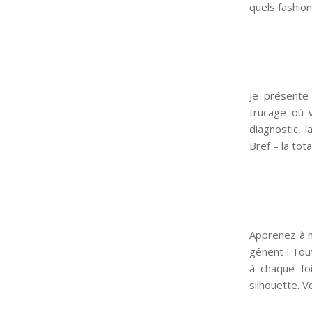
quels fashion
Je présente
trucage où 
diagnostic, l
Bref – la tot
Apprenez à m
gênent ! Tout
à chaque fo
silhouette. 