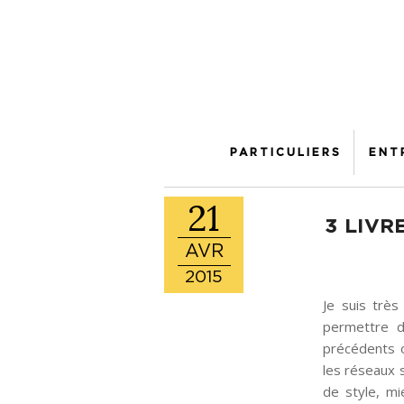
PARTICULIERS
ENT
21
3 LIVR
AVR
2015
Je suis très
permettre d
précédents o
les réseaux 
de style, m