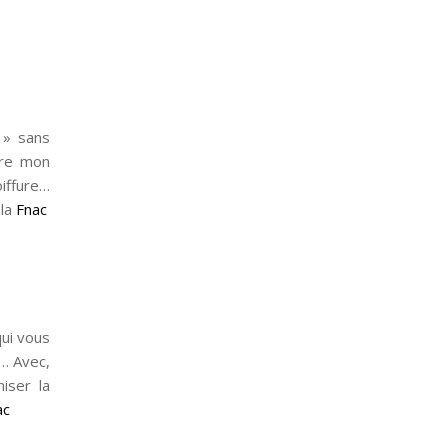
 » sans
vre mon
oiffure…
 la
Fnac
qui vous
l… Avec,
iser la
ac