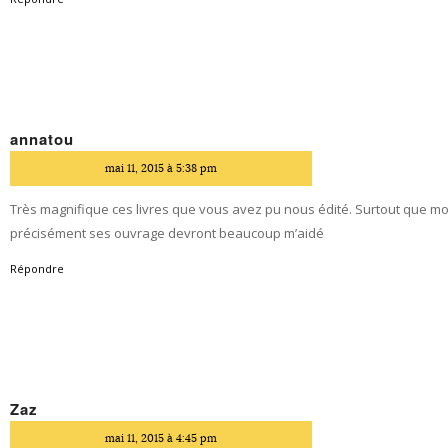
annatou
dit
mai 11, 2015 à 5:38 pm
Très magnifique ces livres que vous avez pu nous édité. Surtout que mo
précisément ses ouvrage devront beaucoup m’aidé
Répondre
Zaz
dit
mai 11, 2015 à 4:45 pm