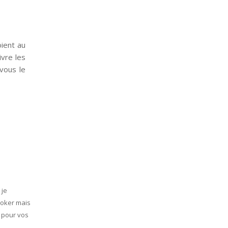
ient au
vre les
vous le
 je
ooker mais
i pour vos