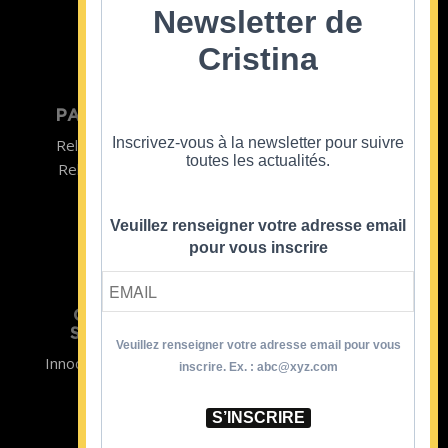
©2022
Newsletter de
Cristina
PARTICULIER
ENTREPRISE
Inscrivez-vous à la newsletter pour suivre
Relooking homme
Team Building
toutes les actualités.
Relooking femme
ENTREPRISE
Formations
Veuillez renseigner votre adresse email
pour vous inscrire
CRISTINA
SOUTIENT
Veuillez renseigner votre adresse email pour vous
Innocence en Danger
Contact
inscrire. Ex. : abc@xyz.com
Aides
Newsletter
Sidaction
Blog
S’INSCRIRE
CGV Formations