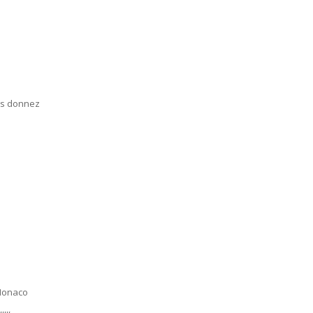
ous donnez
 Monaco
,,,