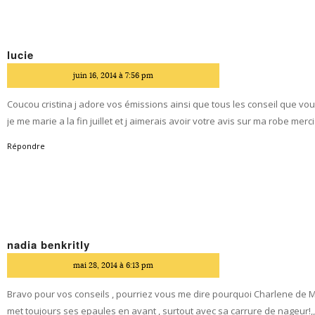
lucie
dit
juin 16, 2014 à 7:56 pm
Coucou cristina j adore vos émissions ainsi que tous les conseil que v
je me marie a la fin juillet et j aimerais avoir votre avis sur ma robe merci
Répondre
nadia benkritly
dit
mai 28, 2014 à 6:13 pm
Bravo pour vos conseils , pourriez vous me dire pourquoi Charlene de
met toujours ses epaules en avant , surtout avec sa carrure de nageur!,,,,