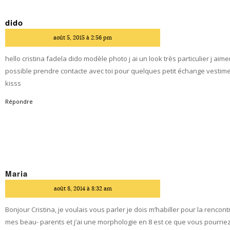
dido
dit
août 5, 2015 à 2:56 pm
hello cristina fadela dido modèle photo j ai un look très particulier j aime
possible prendre contacte avec toi pour quelques petit échange vestim
kisss
Répondre
Maria
dit
août 8, 2014 à 8:32 am
Bonjour Cristina, je voulais vous parler je dois m’habiller pour la rencon
mes beau- parents et j’ai une morphologie en 8 est ce que vous pourriez