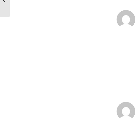
Wang!
:
: