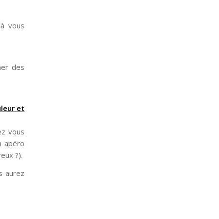
 à vous
ner des
leur et
ez vous
n apéro
eux ?).
s aurez