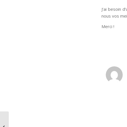
J’ai besoin 
nous vos meill
Merci !
:
H&M & Alexander