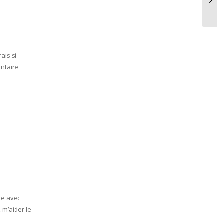
ma
rais si
entaire
tre avec
 m’aider le