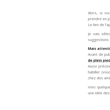
Alors, si v
prendre en p
Le lien de l’ap
Je vais sél
suggestions 
Mais attenti
Avant de pub
de plein pie
Aussi préci
habiller (vo
chez des ami
Voici quelq
une idée des 