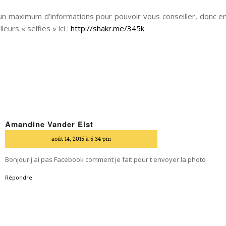
d’un maximum d’informations pour pouvoir vous conseiller, donc 
eurs « selfies » ici :
http://shakr.me/345k
Amandine Vander Elst
dit
août 14, 2015 à 5:34 pm
Bonjour j ai pas Facebook comment je fait pour t envoyer la photo
Répondre