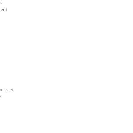
de
merci
aussi et
e