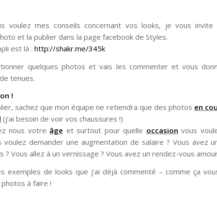
ous voulez mes conseils concernant vos looks, je vous invite
hoto et la publier dans la page facebook de Styles.
pli est là :
http://shakr.me/345k
ectionner quelques photos et vais les commenter et vous don
de tenues.
on !
lier, sachez que mon équipe ne retiendra que des photos
en cou
d
(j’ai besoin de voir vos chaussures !)
sez nous votre
âge
et surtout pour quelle
occasion
vous voul
us voulez demander une augmentation de salaire ? Vous avez u
s ? Vous allez à un vernissage ? Vous avez un rendez-vous amour
ues exemples de looks que j’ai déjà commenté – comme ça vou
photos à faire !