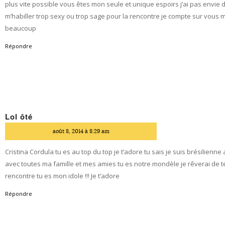
plus vite possible vous êtes mon seule et unique espoirs j’ai pas envie 
m’habiller trop sexy ou trop sage pour la rencontre je compte sur vous 
beaucoup
Répondre
Lol ôté
dit
août 8, 2014 à 8:29 am
Cristina Cordula tu es au top du top je t’adore tu sais je suis brésilienne 
avec toutes ma famille et mes amies tu es notre mondèle je rêverai de t
rencontre tu es mon idole !!! Je t’adore
Répondre