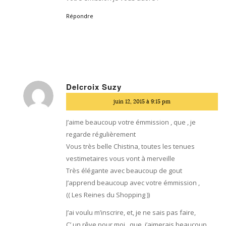
Répondre
Delcroix Suzy
dit
juin 12, 2015 à 9:15 pm
:
J’aime beaucoup votre émmission , que , je
regarde régulièrement
Vous très belle Chistina, toutes les tenues
vestimetaires vous vont à merveille
Très élégante avec beaucoup de gout
J’apprend beaucoup avec votre émmission ,
(( Les Reines du Shopping ))
J’ai voulu m’inscrire, et, je ne sais pas faire,
C’ un rêve pour moi , que, j’aimerais beaucoup