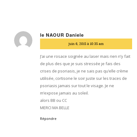
le NAOUR Daniele
dit
juin 6, 2015 à 10:35 am
:
J’ai une rosace soignée au laser mais rien n’y fait
de plus des que je suis stressée je fais des
crises de psoriasis, je ne sais pas qu’elle crème
utilisée, cortisone le soir juste sur les traces de
psoriasis jamais sur tout le visage. Je ne
m’expose jamais au soleil.
alors BB ou CC
MERCI MA BELLE
Répondre