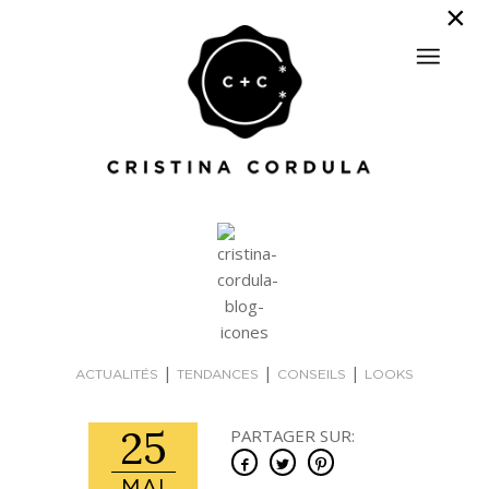
|
|
|
ACTUALITÉS
TENDANCES
CONSEILS
LOOKS
25
PARTAGER SUR: