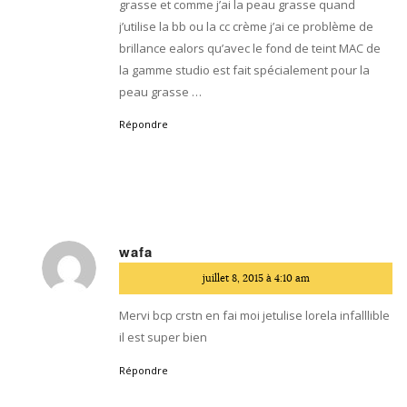
grasse et comme j’ai la peau grasse quand
j’utilise la bb ou la cc crème j’ai ce problème de
brillance ealors qu’avec le fond de teint MAC de
la gamme studio est fait spécialement pour la
peau grasse …
Répondre
wafa
dit
juillet 8, 2015 à 4:10 am
:
Mervi bcp crstn en fai moi jetulise lorela infalllible
il est super bien
Répondre