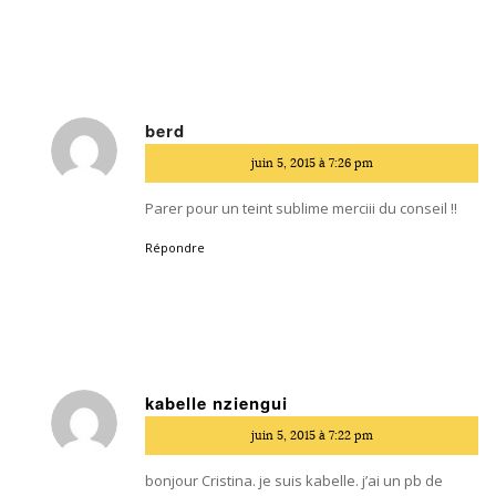
berd
dit
juin 5, 2015 à 7:26 pm
:
Parer pour un teint sublime merciii du conseil !!
Répondre
kabelle nziengui
dit
juin 5, 2015 à 7:22 pm
:
bonjour Cristina. je suis kabelle. j’ai un pb de