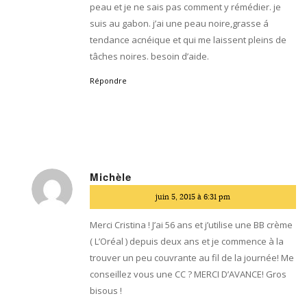
peau et je ne sais pas comment y rémédier. je
suis au gabon. j’ai une peau noire,grasse á
tendance acnéique et qui me laissent pleins de
tâches noires. besoin d’aide.
Répondre
Michèle
dit
juin 5, 2015 à 6:31 pm
:
Merci Cristina ! J’ai 56 ans et j’utilise une BB crème
( L’Oréal ) depuis deux ans et je commence à la
trouver un peu couvrante au fil de la journée! Me
conseillez vous une CC ? MERCI D’AVANCE! Gros
bisous !