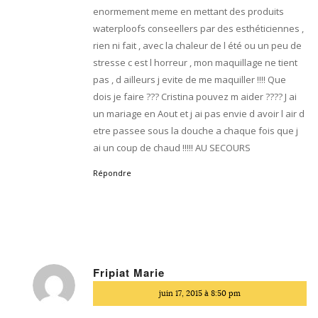
enormement meme en mettant des produits
waterploofs conseellers par des esthéticiennes ,
rien ni fait , avec la chaleur de l été ou un peu de
stresse c est l horreur , mon maquillage ne tient
pas , d ailleurs j evite de me maquiller !!!! Que
dois je faire ??? Cristina pouvez m aider ???? J ai
un mariage en Aout et j ai pas envie d avoir l air d
etre passee sous la douche a chaque fois que j
ai un coup de chaud !!!!! AU SECOURS
Répondre
Fripiat Marie
dit
juin 17, 2015 à 8:50 pm
: