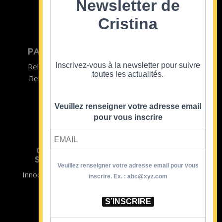
Newsletter de
Cristina
PARTICULIER
ENTREPRISE
Inscrivez-vous à la newsletter pour suivre
Relooking homme
Team Building
toutes les actualités.
Relooking femme
ENTREPRISE
Formations
Veuillez renseigner votre adresse email
pour vous inscrire
CRISTINA
SOUTIENT
Veuillez renseigner votre adresse email pour vous
Innocence en Danger
Contact
inscrire. Ex. : abc@xyz.com
Aides
Newsletter
Sidaction
Blog
S’INSCRIRE
CGV Formations