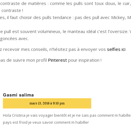
contraste de matières : comme les pulls sont toux doux, le cuir,
 contraste !
lles, il faut choisir des pulls tendance : pas des pull avec Mickey, M
e pull est souvent volumineux, le manteau idéal c’est l’oversize.
ngoncées avec.
ez recevoir mes conseils, n’hésitez pas à envoyer vos
selfies ici
pas de suivre mon profil
Pinterest
pour inspiration !
Gasmi salima
dit
mars 13, 2016 à 9:10 pm
Hola Cristina je vais voyager bientôt et je ne sais pas comment m habiller
pays est froid je veux savoir comment m habiller