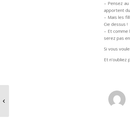
– Pensez au 
apportent du
– Mais les fi
Cie dessus !
– Et comme l
serez pas e
Si vous voul
Et n’oubliez 
Quelle veste pour votre
morphologie?
: