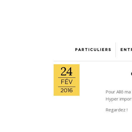
PARTICULIERS
ENT
24
FÉV
2016
Pour Allô ma 
Hyper importa
Regardez !