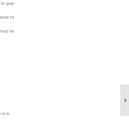
 le jean
innie et
 Vous ne
Os
 et le