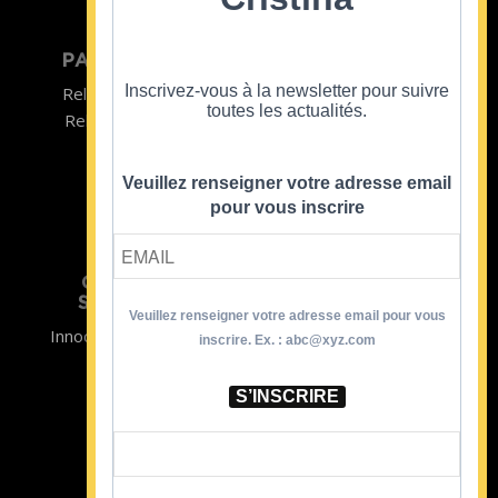
PARTICULIER
ENTREPRISE
Inscrivez-vous à la newsletter pour suivre
Relooking homme
Team Building
toutes les actualités.
Relooking femme
ENTREPRISE
Formations
Veuillez renseigner votre adresse email
pour vous inscrire
CRISTINA
SOUTIENT
Veuillez renseigner votre adresse email pour vous
Innocence en Danger
Contact
inscrire. Ex. : abc@xyz.com
Aides
Newsletter
Sidaction
Blog
S’INSCRIRE
CGV Formations
CGV Prestations
Mentions