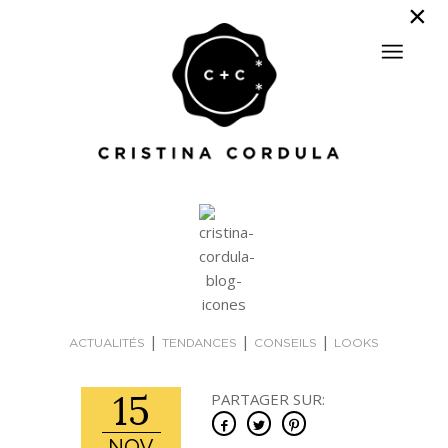
|
|
|
ACTUALITÉS
TENDANCES
CONSEILS
LOOKS
15
PARTAGER SUR: