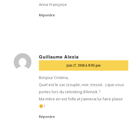
Anne Françoise
Répondre
Guillaume Alexia
dit
juin 17, 2016 à 9:05 pm
:
Bonjour Cristina,
Quel est le sac (souple, noir, tressé…) que vous
portez lors du relooking d’Annick ?
Ma mère en est folle et j’aimerai lui faire plaisir
!
Répondre