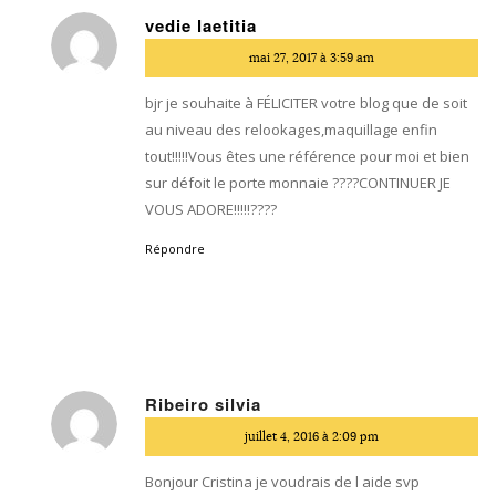
vedie laetitia
dit
mai 27, 2017 à 3:59 am
:
bjr je souhaite à FÉLICITER votre blog que de soit
au niveau des relookages,maquillage enfin
tout!!!!!Vous êtes une référence pour moi et bien
sur défoit le porte monnaie ????CONTINUER JE
VOUS ADORE!!!!!????
Répondre
Ribeiro silvia
dit
juillet 4, 2016 à 2:09 pm
:
Bonjour Cristina je voudrais de l aide svp