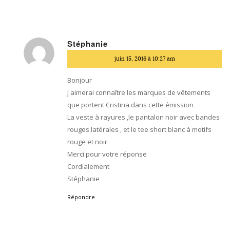
Stéphanie
dit
juin 15, 2016 à 10:27 am
:
Bonjour
J aimerai connaître les marques de vêtements
que portent Cristina dans cette émission
La veste à rayures ,le pantalon noir avec bandes
rouges latérales , et le tee short blanc à motifs
rouge et noir
Merci pour votre réponse
Cordialement
Stéphanie
Répondre