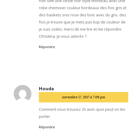
noir slim une veste noir style monteau avec une
robe chemisier couleur bordeaux des fois gris et
des baskets sois rose des bois avec du gris. des
fois je trouve que je mets pas bcp de couleur de
je suis voiles. merci de me lire et me répondre
Christina. je vous adorés ?.
Répondre
Houda
dit
novembre 17, 2017 à 7:09 pm
:
Comment vous trouvez. Et avec quoi peut on les
porter
Répondre