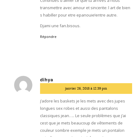
Continues d aimer ce que tu arrives a nous
transmettre avec amour et sincerite: l art de bien
s habiller pour etre epanouie!entre autre.
Djami une fan.bisous.
Répondre
dihya
dit
janvier 26, 2018 à 12:39 pm
:
j’adore les baskets je les mets avec des jupes
longues sex robes et aussi des pantalons
classiques jean….. Le seule problèmes que j’ai
cest que je mets beaucoup de vêtements de
couleur sombre exemple je mets un pontalon