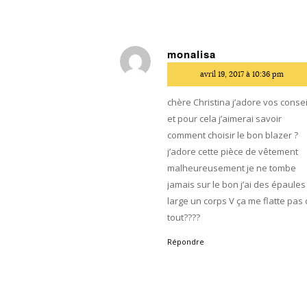
monalisa
dit
avril 19, 2017 à 10:36 pm
:
chère Christina j’adore vos consei
et pour cela j’aimerai savoir
comment choisir le bon blazer ?
j’adore cette pièce de vêtement
malheureusement je ne tombe
jamais sur le bon j’ai des épaules
large un corps V ça me flatte pas
tout????
Répondre