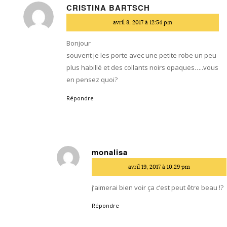
CRISTINA BARTSCH
dit
avril 8, 2017 à 12:54 pm
:
Bonjour
souvent je les porte avec une petite robe un peu
plus habillé et des collants noirs opaques…..vous
en pensez quoi?
Répondre
monalisa
dit
avril 19, 2017 à 10:29 pm
:
j’aimerai bien voir ça c’est peut être beau !?
Répondre