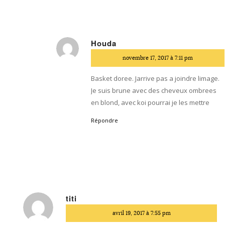
Houda
dit
novembre 17, 2017 à 7:11 pm
:
Basket doree. Jarrive pas a joindre limage.
Je suis brune avec des cheveux ombrees
en blond, avec koi pourrai je les mettre
Répondre
titi
dit
avril 19, 2017 à 7:55 pm
: