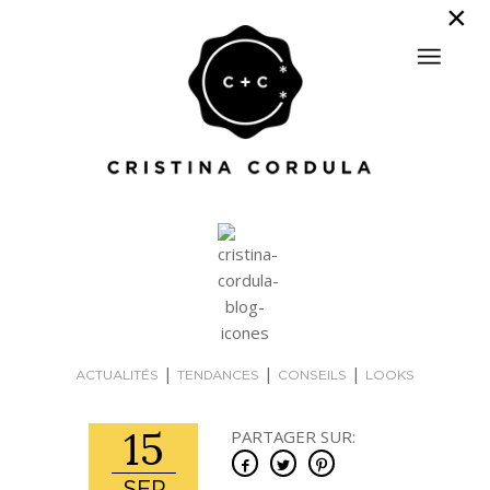
|
|
|
ACTUALITÉS
TENDANCES
CONSEILS
LOOKS
15
PARTAGER SUR: