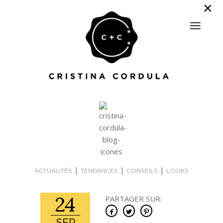
|
|
|
ACTUALITÉS
TENDANCES
CONSEILS
LOOKS
24
PARTAGER SUR: