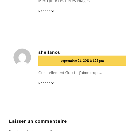
Merci pour ces belles images!
Répondre
sheilanou
dit
septembre 24, 2011 à 1:23 pm
:
C’est tellement Gucci !!! j’aime trop….
Répondre
Laisser un commentaire