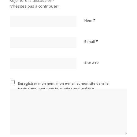
Rejoindre la discussion?
N’hésitez pas à contribuer !
*
Nom
*
E-mail
Site web
Enregistrer mon nom, mon e-mail et mon site dans le
navigateur pour mon prochain commentaire.